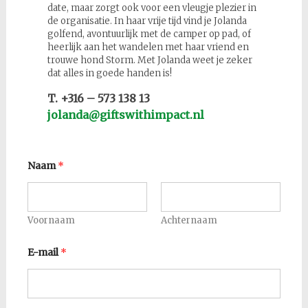
date, maar zorgt ook voor een vleugje plezier in
de organisatie. In haar vrije tijd vind je Jolanda
golfend, avontuurlijk met de camper op pad, of
heerlijk aan het wandelen met haar vriend en
trouwe hond Storm. Met Jolanda weet je zeker
dat alles in goede handen is!
T. +316 – 573 138 13
jolanda@giftswithimpact.nl
Naam
*
Voornaam
Achternaam
E-mail
*