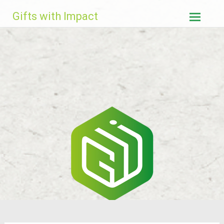
Ga
Gifts with Impact
naar
de
inhoud